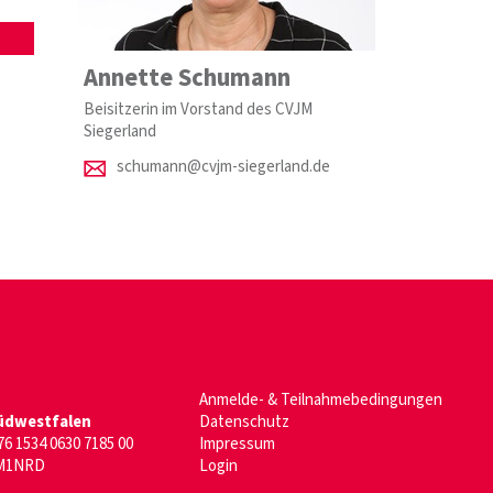
Annette Schumann
Beisitzerin im Vorstand des CVJM
Siegerland
schumann@cvjm-siegerland.de
Anmelde- & Teilnahmebedingungen
üdwestfalen
Datenschutz
6 1534 0630 7185 00
Impressum
M1NRD
Login