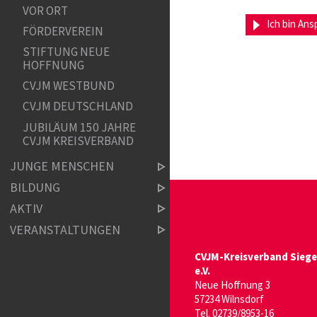
VOR ORT
Ich bin An
FÖRDERVEREIN
STIFTUNG NEUE
HOFFNUNG
CVJM WESTBUND
CVJM DEUTSCHLAND
JUBILÄUM 150 JAHRE
CVJM KREISVERBAND
JUNGE MENSCHEN
BILDUNG
AKTIV
VERANSTALTUNGEN
CVJM-Kreisverband Siege
e.V.
Neue Hoffnung 3
57234 Wilnsdorf
Tel. 02739/8953-16