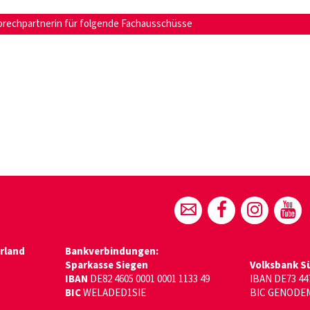
sprechpartnerin für folgende Fachausschüsse
rland
Bankverbindungen:
Sparkasse Siegen
Volksbank S
IBAN
DE82 4605 0001 0001 1133 49
IBAN DE73 447
BIC
WELADED1SIE
BIC GENODE