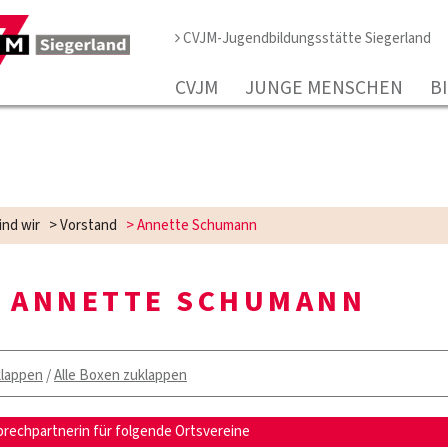
CVJM-Jugendbildungsstätte Siegerland
CVJM
JUNGE MENSCHEN
B
ind wir
>
Vorstand
>
Annette Schumann
ANNETTE SCHUMANN
klappen
/
Alle Boxen zuklappen
prechpartnerin für folgende Ortsvereine