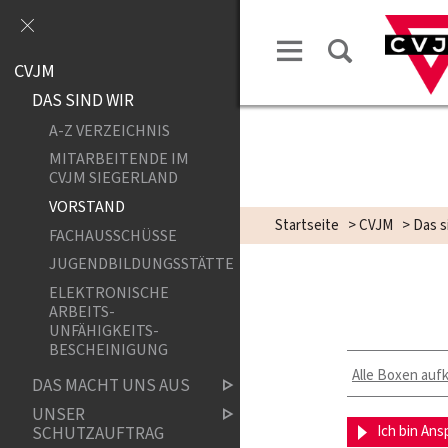
CVJM
DAS SIND WIR
A-Z VERZEICHNIS
MITARBEITENDE IM
CVJM SIEGERLAND
VORSTAND
Startseite
>
CVJM
>
Das s
FACHAUSSCHÜSSE
JUGENDBILDUNGSSTÄTTE
ELEKTRONISCHE
ARBEITS­
UNFÄHIGKEITS­
BESCHEINIGUNG
Alle Boxen auf
DAS MACHT UNS AUS
UNSER
Ich bin Ans
SCHUTZAUFTRAG