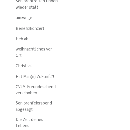
Seniorentreffen finden
wieder statt
um:wege
Benefizkonzert
Heb ab!
weihnachtliches vor
Ort
Christival
Hat Man(n) Zukunft?!
CVJM-Freundesabend
verschoben
Seniorenfeierabend
abgesagt
Die Zeit deines
Lebens