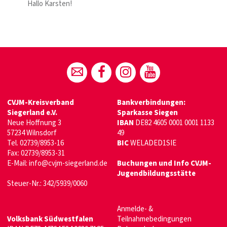
Hallo Karsten!
CVJM-Kreisverband
Bankverbindungen:
Siegerland e.V.
Sparkasse Siegen
Neue Hoffnung 3
IBAN
DE82 4605 0001 0001 1133
57234 Wilnsdorf
49
Tel. 02739/8953-16
BIC
WELADED1SIE
Fax: 02739/8953-31
E-Mail:
info@cvjm-siegerland.de
Buchungen und Info CVJM-
Jugendbildungsstätte
Steuer-Nr.: 342/5939/0060
Anmelde- &
Volksbank Südwestfalen
Teilnahmebedingungen