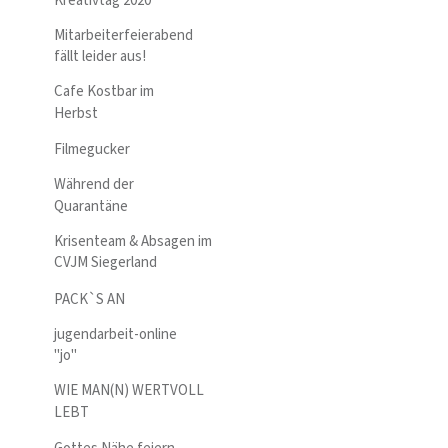
Kreativtag 2020
Mitarbeiterfeierabend
fällt leider aus!
Cafe Kostbar im
Herbst
Filmegucker
Während der
Quarantäne
Krisenteam & Absagen im
CVJM Siegerland
PACK`S AN
jugendarbeit-online
"jo"
WIE MAN(N) WERTVOLL
LEBT