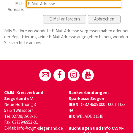
Mail-
Adresse:
Falls Sie Ihre verwendete E-Mail-Adresse vergessen haben oder bei
der Registrierung keine E-Mail-Adresse angegeben haben, wenden
Sie sich bitte an uns.
CVJM-Kreisverband
Bankverbindungen:
Siegerland e.V.
Sparkasse Siegen
Neue Hoffnung 3
IBAN
DE82 4605 0001 0001 1133
57234 Wilnsdorf
49
Tel. 02739/8953-16
BIC
WELADED1SIE
Fax: 02739/8953-31
E-Mail:
info@cvjm-siegerland.de
Buchungen und Info CVJM-