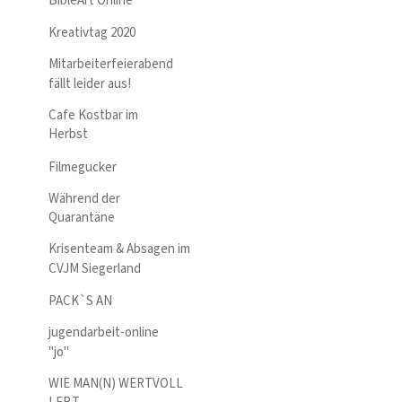
BibleArt Online
Kreativtag 2020
Mitarbeiterfeierabend
fällt leider aus!
Cafe Kostbar im
Herbst
Filmegucker
Während der
Quarantäne
Krisenteam & Absagen im
CVJM Siegerland
PACK`S AN
jugendarbeit-online
"jo"
WIE MAN(N) WERTVOLL