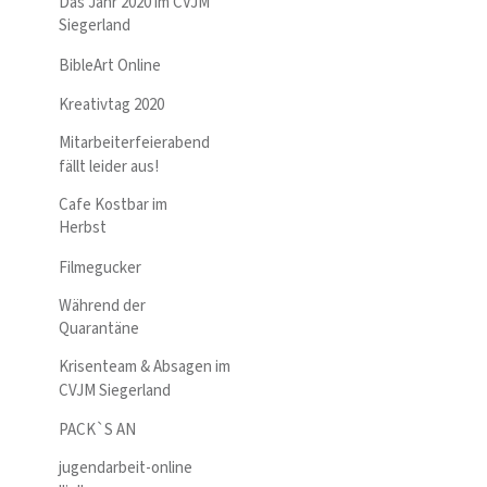
Das Jahr 2020 im CVJM
Siegerland
BibleArt Online
Kreativtag 2020
Mitarbeiterfeierabend
fällt leider aus!
Cafe Kostbar im
Herbst
Filmegucker
Während der
Quarantäne
Krisenteam & Absagen im
CVJM Siegerland
PACK`S AN
jugendarbeit-online