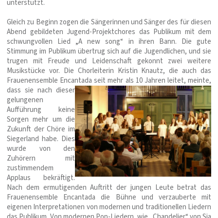
unterstützt.
Gleich zu Beginn zogen die Sängerinnen und Sänger des für diesen
Abend gebildeten Jugend-Projektchores das Publikum mit dem
schwungvollen Lied „A new song“ in ihren Bann. Die gute
Stimmung im Publikum übertrug sich auf die Jugendlichen, und sie
trugen mit Freude und Leidenschaft gekonnt zwei weitere
Musikstücke vor. Die Chorleiterin Kristin Knautz, die auch das
Frauenensemble Encantada seit mehr als 10 Jahren leitet,
meinte,
dass sie nach dieser
gelungenen
Aufführung keine
Sorgen mehr um die
Zukunft der Chöre im
Siegerland habe. Dies
wurde von den
Zuhörern mit
zustimmendem
Applaus bekräftigt.
Nach dem ermutigenden Auftritt der jungen Leute betrat das
Frauenensemble Encantada die Bühne und verzauberte mit
eigenen Interpretationen von modernen und traditionellen Liedern
das Publikum. Von modernen Pop-Liedern, wie „Chandelier“ von Sia