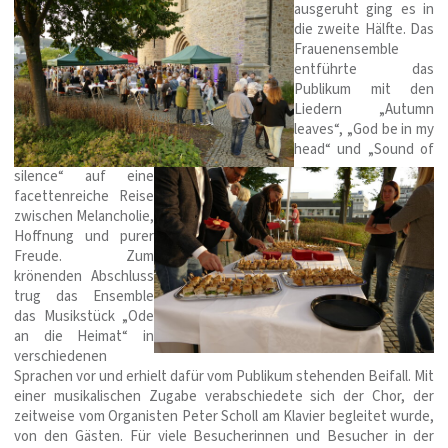
ausgeruht ging es in
die zweite Hälfte. Das
Frauenensemble
entführte das
Publikum mit den
Liedern „Autumn
leaves“, „God be in my
head“ und „Sound of
silence“ auf eine
facettenreiche Reise
zwischen Melancholie,
Hoffnung und purer
Freude. Zum
krönenden Abschluss
trug das Ensemble
das Musikstück „Ode
an die Heimat“ in
verschiedenen
Sprachen vor und erhielt dafür vom Publikum stehenden Beifall. Mit
einer musikalischen Zugabe verabschiedete sich der Chor, der
zeitweise vom Organisten Peter Scholl am Klavier begleitet wurde,
von den Gästen. Für viele Besucherinnen und Besucher in der