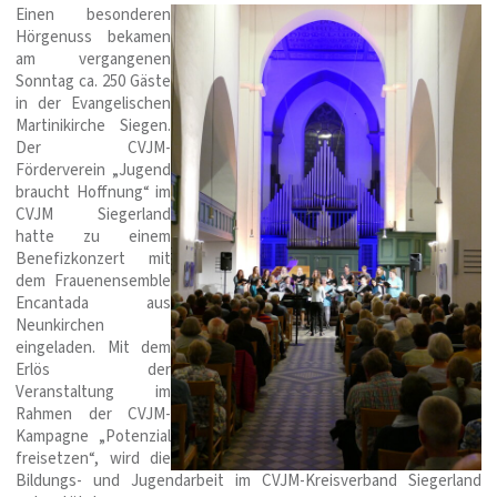
Einen besonderen
Hörgenuss bekamen
am vergangenen
Sonntag ca. 250 Gäste
in der Evangelischen
Martinikirche Siegen.
Der CVJM-
Förderverein „Jugend
braucht Hoffnung“ im
CVJM Siegerland
hatte zu einem
Benefizkonzert mit
dem Frauenensemble
Encantada aus
Neunkirchen
eingeladen. Mit dem
Erlös der
Veranstaltung im
Rahmen der CVJM-
Kampagne „Potenzial
freisetzen“, wird die
Bildungs- und Jugendarbeit im CVJM-Kreisverband Siegerland