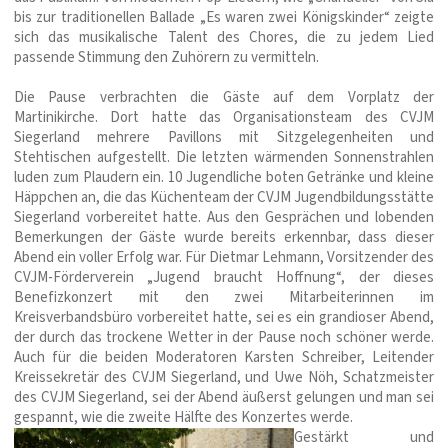
bis zur traditionellen Ballade „Es waren zwei Königskinder“ zeigte
sich das musikalische Talent des Chores, die zu jedem Lied
passende Stimmung den Zuhörern zu vermitteln.
Die Pause verbrachten die Gäste auf dem Vorplatz der
Martinikirche. Dort hatte das Organisationsteam des CVJM
Siegerland mehrere Pavillons mit Sitzgelegenheiten und
Stehtischen aufgestellt. Die letzten wärmenden Sonnenstrahlen
luden zum Plaudern ein. 10 Jugendliche boten Getränke und kleine
Häppchen an, die das Küchenteam der CVJM Jugendbildungsstätte
Siegerland vorbereitet hatte. Aus den Gesprächen und lobenden
Bemerkungen der Gäste wurde bereits erkennbar, dass dieser
Abend ein voller Erfolg war. Für Dietmar Lehmann, Vorsitzender des
CVJM-Förderverein „Jugend braucht Hoffnung“, der dieses
Benefizkonzert mit den zwei Mitarbeiterinnen im
Kreisverbandsbüro vorbereitet hatte, sei es ein grandioser Abend,
der durch das trockene Wetter in der Pause noch schöner werde.
Auch für die beiden Moderatoren Karsten Schreiber, Leitender
Kreissekretär des CVJM Siegerland, und Uwe Nöh, Schatzmeister
des CVJM Siegerland, sei der Abend äußerst gelungen und man sei
gespannt, wie die zweite Hälfte des Konzertes werde.
Gestärkt und