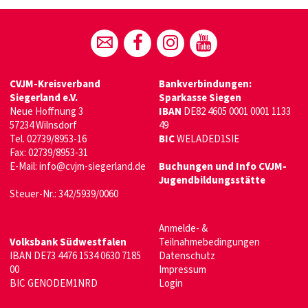
CVJM-Kreisverband
Bankverbindungen:
Siegerland e.V.
Sparkasse Siegen
Neue Hoffnung 3
IBAN
DE82 4605 0001 0001 1133
57234 Wilnsdorf
49
Tel. 02739/8953-16
BIC
WELADED1SIE
Fax: 02739/8953-31
E-Mail:
info@cvjm-siegerland.de
Buchungen und Info CVJM-
Jugendbildungsstätte
Steuer-Nr.: 342/5939/0060
Anmelde- &
Volksbank Südwestfalen
Teilnahmebedingungen
IBAN DE73 4476 1534 0630 7185
Datenschutz
00
Impressum
BIC GENODEM1NRD
Login