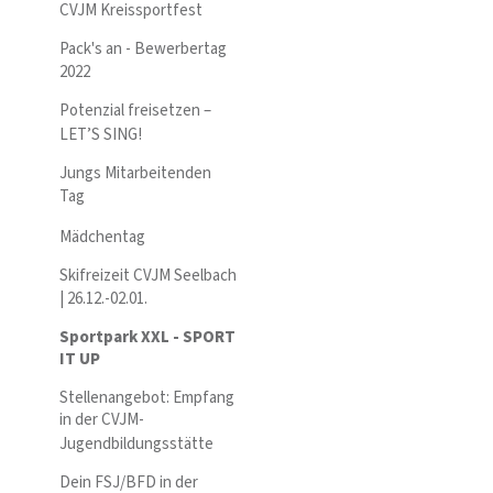
CVJM Kreissportfest
Pack's an - Bewerbertag
2022
Potenzial freisetzen –
LET’S SING!
Jungs Mitarbeitenden
Tag
Mädchentag
Skifreizeit CVJM Seelbach
| 26.12.-02.01.
Sportpark XXL - SPORT
IT UP
Stellenangebot: Empfang
in der CVJM-
Jugendbildungsstätte
Dein FSJ/BFD in der