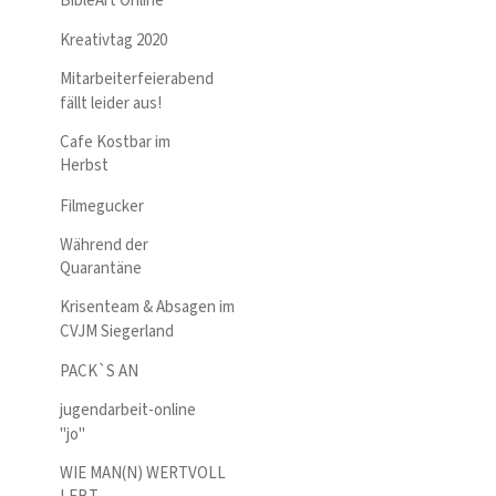
BibleArt Online
Kreativtag 2020
Mitarbeiterfeierabend
fällt leider aus!
Cafe Kostbar im
Herbst
Filmegucker
Während der
Quarantäne
Krisenteam & Absagen im
CVJM Siegerland
PACK`S AN
jugendarbeit-online
"jo"
WIE MAN(N) WERTVOLL