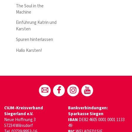
The Soul in the
Machine
Einführung Katrin und
Karsten
Spuren hinterlassen
Hallo Karsten!
CVJM-Kreisverband
Bankverbindungen:
Siegerland e.V.
Sparkasse Siegen
Neue Hoffnung 3
IBAN
DE82 4605 0001 0001 1133
57234 Wilnsdorf
49
Tel. 02739/8953-16
BIC
WELADED1SIE