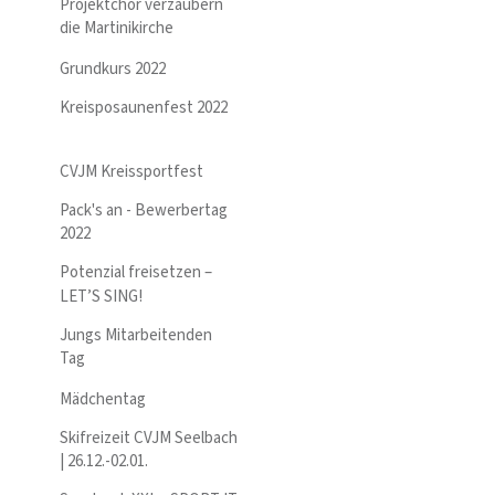
Projektchor verzaubern
die Martinikirche
Grundkurs 2022
Kreisposaunenfest 2022
CVJM Kreissportfest
Pack's an - Bewerbertag
2022
Potenzial freisetzen –
LET’S SING!
Jungs Mitarbeitenden
Tag
Mädchentag
Skifreizeit CVJM Seelbach
| 26.12.-02.01.