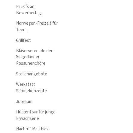
Pack´s an!
Bewerbertag
Norwegen-Freizeit für
Teens
Grillfest
Bläserserenade der
Siegerländer
Posaunenchöre
Stellenangebote
Werkstatt
Schutzkonzepte
Jubiläum
Hüttentour für junge
Erwachsene
Nachruf Matthias